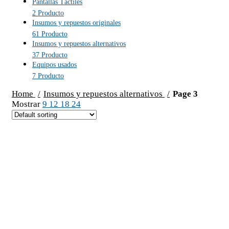
Pantallas Táctiles
2 Producto
Insumos y repuestos originales
61 Producto
Insumos y repuestos alternativos
37 Producto
Equipos usados
7 Producto
Home
Insumos y repuestos alternativos
Page 3
Mostrar
9
12
18
24