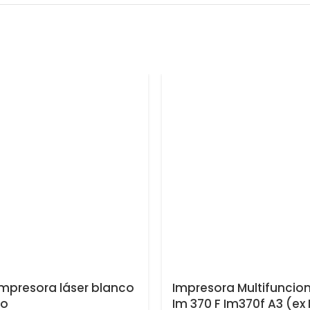
Impresora láser blanco
Impresora Multifuncion
ro
Im 370 F Im370f A3 (ex