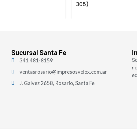
305)
Sucursal Santa Fe
I
So
341 481-8159
no
ventasrosario@impresosvelox.com.ar
eq
J. Galvez 2658, Rosario, Santa Fe