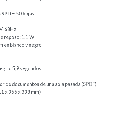
a SPDF:
50 hojas
V, 63Hz
e reposo: 1.1 W
m en blanco y negro
egro: 5,9 segundos
r de documentos de una sola pasada (SPDF)
411 x 366 x 338 mm)