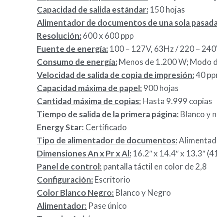
Capacidad de salida estándar:
150 hojas
Alimentador de documentos de una sola pasad
Resolución:
600 x 600 ppp
Fuente de energía:
100 – 127V, 63Hz / 220 – 240
Consumo de energía:
Menos de 1.200 W; Modo d
Velocidad de salida de copia de impresión:
40 pp
Capacidad máxima de papel:
900 hojas
Cantidad máxima de copias:
Hasta 9.999 copias
Tiempo de salida de la primera página:
Blanco y n
Energy Star:
Certificado
Tipo de alimentador de documentos:
Alimentado
Dimensiones An x Pr x Al:
16.2″ x 14.4″ x 13.3″ (
Panel de control:
pantalla táctil en color de 2,8
Configuración:
Escritorio
Color Blanco Negro:
Blanco y Negro
Alimentador:
Pase único