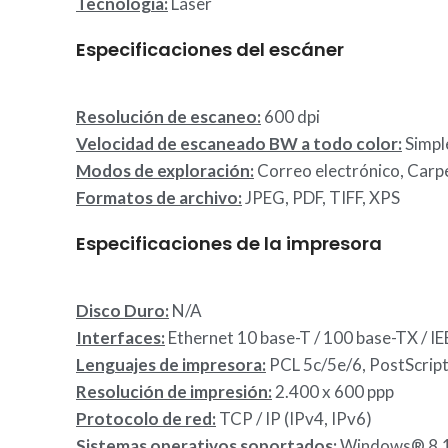
Tecnología:
Láser
Especificaciones del escáner
Resolución de escaneo:
600 dpi
Velocidad de escaneado BW a todo color:
Simple
Modos de exploración:
Correo electrónico, Carp
Formatos de archivo:
JPEG, PDF, TIFF, XPS
Especificaciones de la impresora
Disco Duro:
N/A
Interfaces:
Ethernet 10 base-T / 100 base-TX / IE
Lenguajes de impresora:
PCL 5c/5e/6, PostScript
Resolución de impresión:
2.400 x 600 ppp
Protocolo de red:
TCP / IP (IPv4, IPv6)
Sistemas operativos soportados:
Windows® 8.1