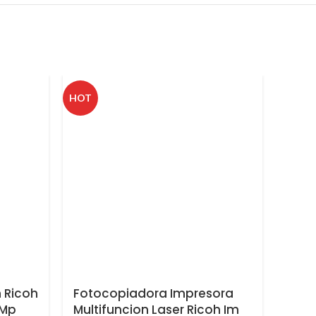
HOT
 Ricoh
Fotocopiadora Impresora
M 32
 Mp
Multifuncion Laser Ricoh Im
mult