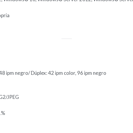
opria
 48 ipm negro/ Dúplex: 42 ipm color, 96 ipm negro
G2/JPEG
 1%