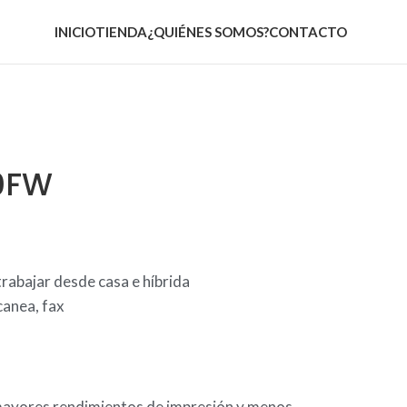
INICIO
TIENDA
¿QUIÉNES SOMOS?
CONTACTO
00FW
N
rabajar desde casa e híbrida
canea, fax
mayores rendimientos de impresión y menos